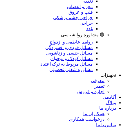
تغذیه
مغز و اعصاب
قلب و عروق
جراحی چشم پزشکی
جراحی
غدد
🟢 مشاوره روانشناسی
روابط عاطفی و ازدواج
مسائل فردی و افسردگی
مسائل جنسی و زناشویی
مسائل کودک و نوجوان
مسائل مربوط به ترک اعتیاد
مشاوره شغلی تحصیلی
تجهیزات
معرفی
تعمیر
اجاره و فروش
آکادمی
وبلاگ
درباره ما
همکاران ما
درخواست همکاری
تماس با ما