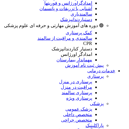
امدادگراورژانس و فوریتها
آشنایی با تزریقات و پانسمان
سالمندیاری
دستیاردندانپزشک
🟢 دوره های آموزش مهارتی و حرفه ای علوم پزشکی
کمک پرستاری
سالمندی و مراقبت از سالمند
CPR
دستیار کناردندانپزشک
امدادگر اورژانس
مهماندار بیمارستان
پیش ثبت نام آموزش
خدمات درمانی
پرستاری
پرستاری در منزل
مراقبت در منزل
پرستاری سالمند
پرستاری ویژه
پزشکی
پزشک عمومی
متخصص داخلی
متخصص جراحی
پاراکلینیک