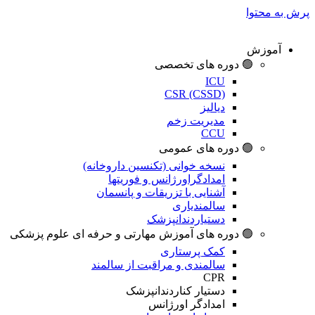
پرش به محتوا
آموزش
🟢 دوره های تخصصی
ICU
CSR (CSSD)
دیالیز
مدیریت زخم
CCU
🟢 دوره های عمومی
نسخه خوانی (تکنسین داروخانه)
امدادگراورژانس و فوریتها
آشنایی با تزریقات و پانسمان
سالمندیاری
دستیاردندانپزشک
🟢 دوره های آموزش مهارتی و حرفه ای علوم پزشکی
کمک پرستاری
سالمندی و مراقبت از سالمند
CPR
دستیار کناردندانپزشک
امدادگر اورژانس