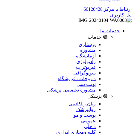
ارتباط با مرکز 66120428
پنل کاربری
خدمات ما
🟢 خدمات
پرستاری
مشاوره
آزمایشگاه
رادیولوژی
فیزیوتراپ
سونوگرافی
داروخانه . فروشگاه
نوبت دهی
مشاوره تخصصی پزشکی
🟢 پزشکی
زنان و آکادمی
روانپزشک
پوست و مو
عمومی
داخلی
کلیه ومجاری ادراری