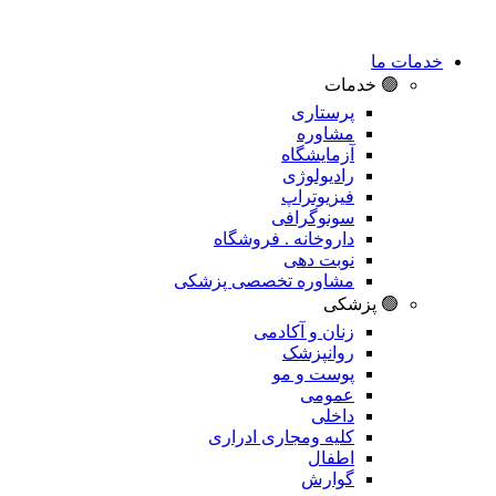
خدمات ما
🟢 خدمات
پرستاری
مشاوره
آزمایشگاه
رادیولوژی
فیزیوتراپ
سونوگرافی
داروخانه . فروشگاه
نوبت دهی
مشاوره تخصصی پزشکی
🟢 پزشکی
زنان و آکادمی
روانپزشک
پوست و مو
عمومی
داخلی
کلیه ومجاری ادراری
اطفال
گوارش