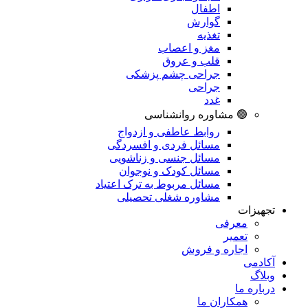
اطفال
گوارش
تغذیه
مغز و اعصاب
قلب و عروق
جراحی چشم پزشکی
جراحی
غدد
🟢 مشاوره روانشناسی
روابط عاطفی و ازدواج
مسائل فردی و افسردگی
مسائل جنسی و زناشویی
مسائل کودک و نوجوان
مسائل مربوط به ترک اعتیاد
مشاوره شغلی تحصیلی
تجهیزات
معرفی
تعمیر
اجاره و فروش
آکادمی
وبلاگ
درباره ما
همکاران ما