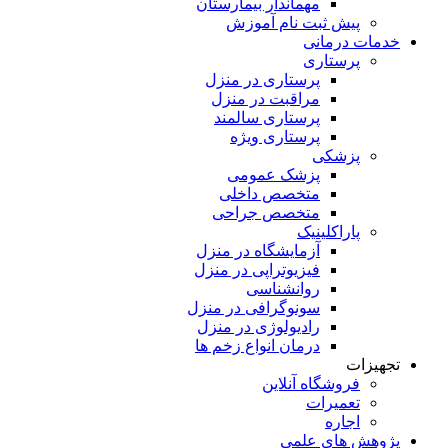
مهماندار بیمارستان
پیش ثبت نام آموزش
خدمات درمانی
پرستاری
پرستاری در منزل
مراقبت در منزل
پرستاری سالمند
پرستاری ویژه
پزشکی
پزشک عمومی
متخصص داخلی
متخصص جراحی
پاراکلینیک
آزمایشگاه در منزل
فیزیوتراپی در منزل
روانشناسی
سونوگرافی در منزل
رادیولوژی در منزل
درمان انواع زخم ها
تجهیزات
فروشگاه آنلاین
تعمیرات
اجاره
پژوهش های علمی