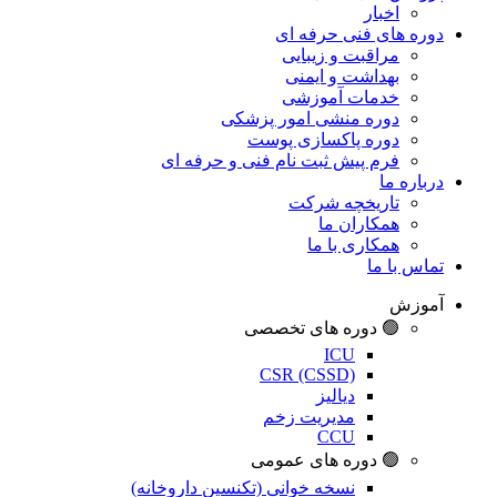
اخبار
دوره های فنی حرفه ای
مراقبت و زیبایی
بهداشت و ایمنی
خدمات آموزشی
دوره منشی امور پزشکی
دوره پاکسازی پوست
فرم پیش ثبت نام فنی و حرفه ای
درباره ما
تاریخچه شرکت
همکاران ما
همکاری با ما
تماس با ما
آموزش
🟢 دوره های تخصصی
ICU
CSR (CSSD)
دیالیز
مدیریت زخم
CCU
🟢 دوره های عمومی
نسخه خوانی (تکنسین داروخانه)